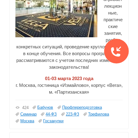
лекцион
ные,
практиче
ские
занятия,
разбор
конкретных ситуаций, проведение круглого стола
в конце обучения. Все вопросы программы
рассматриваются с учетом последних изменений
законодательства!
01-03 марта 2023 года
г. Москва, гостиница «Измайлово», корпус «Вега»,
м. «Партизанская»
Бабунов
Профпереподготовка
424
Семинар
44-ФЗ
223-ФЗ
Трефилова
Москва
Госзакупки