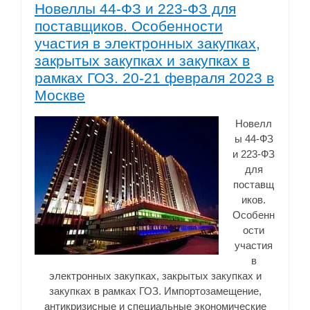
Новеллы 44-ФЗ и 223-ФЗ для
поставщиков. Особенности
участия в электронных закупках,
закрытых закупках и закупках в
рамках ГОЗ. 20-21 февраля 2023 в
Москве
Новелл
ы 44-ФЗ
и 223-ФЗ
для
поставщ
иков.
Особенн
ости
участия
в
электронных закупках, закрытых закупках и
закупках в рамках ГОЗ. Импортозамещение,
антикризисные и специальные экономические