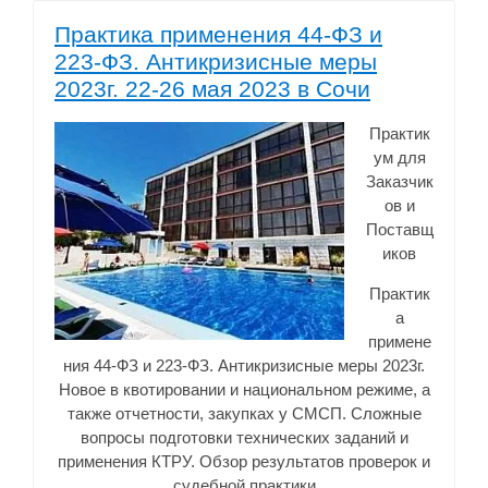
Практика применения 44-ФЗ и
223-ФЗ. Антикризисные меры
2023г. 22-26 мая 2023 в Сочи
Практик
ум для
Заказчик
ов и
Поставщ
иков
Практик
а
примене
ния 44-ФЗ и 223-ФЗ. Антикризисные меры 2023г.
Новое в квотировании и национальном режиме, а
также отчетности, закупках у СМСП. Сложные
вопросы подготовки технических заданий и
применения КТРУ.
Обзор результатов проверок и
судебной практики