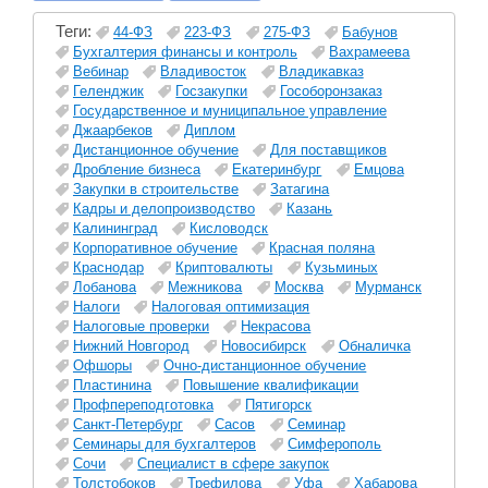
Теги:
44-ФЗ
223-ФЗ
275-ФЗ
Бабунов
Бухгалтерия финансы и контроль
Вахрамеева
Вебинар
Владивосток
Владикавказ
Геленджик
Госзакупки
Гособоронзаказ
Государственное и муниципальное управление
Джаарбеков
Диплом
Дистанционное обучение
Для поставщиков
Дробление бизнеса
Екатеринбург
Емцова
Закупки в строительстве
Затагина
Кадры и делопроизводство
Казань
Калининград
Кисловодск
Корпоративное обучение
Красная поляна
Краснодар
Криптовалюты
Кузьминых
Лобанова
Межникова
Москва
Мурманск
Налоги
Налоговая оптимизация
Налоговые проверки
Некрасова
Нижний Новгород
Новосибирск
Обналичка
Офшоры
Очно-дистанционное обучение
Пластинина
Повышение квалификации
Профпереподготовка
Пятигорск
Санкт-Петербург
Сасов
Семинар
Семинары для бухгалтеров
Симферополь
Сочи
Специалист в сфере закупок
Толстобоков
Трефилова
Уфа
Хабарова