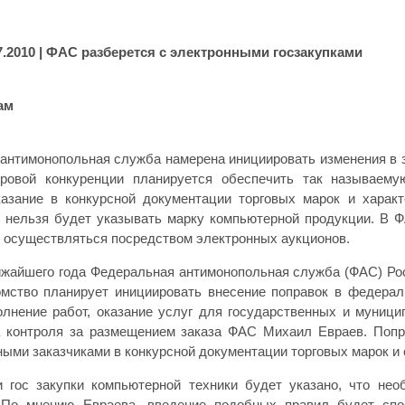
7.2010
| ФАС разберется с электронными госзакупками
ам
антимонопольная служба намерена инициировать изменения в за
ровой конкуренции планируется обеспечить так называемую
казание в конкурсной документации торговых марок и характ
 нельзя будет указывать марку компьютерной продукции. В Ф
т осуществляться посредством электронных аукционов.
ижайшего года Федеральная антимонопольная служба (ФАС) Рос
омство планирует инициировать внесение поправок в федерал
олнение работ, оказание услуг для государственных и муниц
 контроля за размещением заказа ФАС Михаил Евраев. Попр
ными заказчиками в конкурсной документации торговых марок и
и гос закупки компьютерной техники будет указано, что необ
 По мнению Евраева, введение подобных правил будет спо