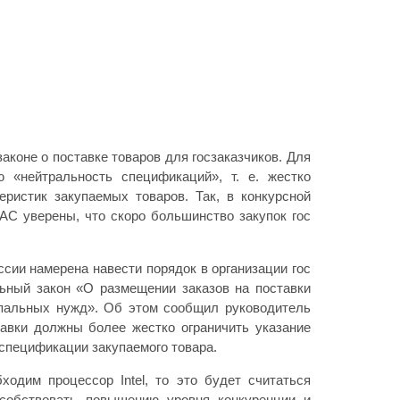
коне о поставке товаров для госзаказчиков. Для
 «нейтральность спецификаций», т. е. жестко
еристик закупаемых товаров. Так, в конкурсной
АС уверены, что скоро большинство закупок гос
сии намерена навести порядок в организации гос
ьный закон «О размещении заказов на поставки
ипальных нужд». Об этом сообщил руководитель
авки должны более жестко ограничить указание
 спецификации закупаемого товара.
ходим процессор Intel, то это будет считаться
собствовать повышению уровня конкуренции и