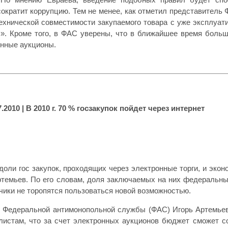
ократит коррупцию. Тем не менее, как отметил представитель Ф
технической совместимости закупаемого товара с уже эксплуа
. Кроме того, в ФАС уверены, что в ближайшее время больша
онные аукционы.
7.2010
| В 2010 г. 70 % госзакупок пойдет через интернет
оли гос закупок, проходящих через электронные торги, и эконо
темьев. По его словам, доля заключаемых на них федеральных 
чики не торопятся пользоваться новой возможностью.
 Федеральной антимонопольной службы (ФАС) Игорь Артемьев 
листам, что за счет электронных аукционов бюджет сможет со