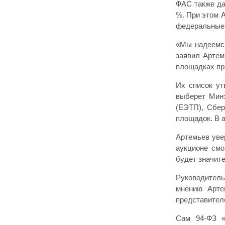
ФАС также да
%. При этом 
федеральные 
«Мы надеемся
заявил Артем
площадках пр
Их список ут
выберет Минэ
(ЕЭТП), Сбер
площадок. В 
Артемьев уве
аукционе смо
будет значите
Руководитель
мнению Арте
представител
Сам 94-ФЗ «