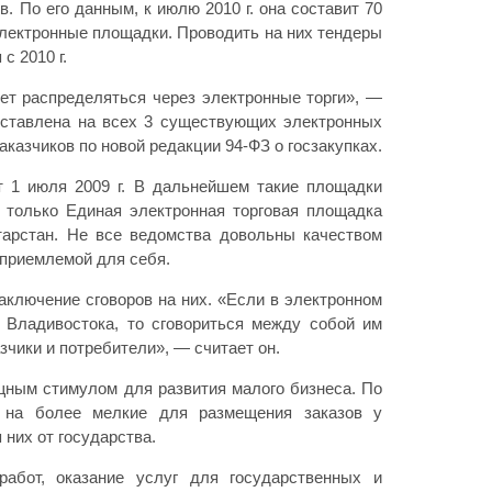
 По его данным, к июлю 2010 г. она составит 70
электронные площадки. Проводить на них тендеры
с 2010 г.
дет распределяться через электронные торги», —
дставлена на всех 3 существующих электронных
азчиков по новой редакции 94-ФЗ о госзакупках.
 1 июля 2009 г. В дальнейшем такие площадки
 только Единая электронная торговая площадка
тарстан. Не все ведомства довольны качеством
еприемлемой для себя.
аключение сговоров на них. «Если в электронном
 Владивостока, то сговориться между собой им
зчики и потребители», — считает он.
ощным стимулом для развития малого бизнеса. По
 на более мелкие для размещения заказов у
них от государства.
абот, оказание услуг для государственных и