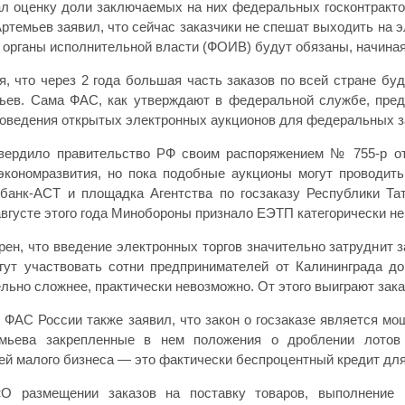
л оценку доли заключаемых на них федеральных госконтрактов.
Артемьев заявил, что сейчас заказчики не спешат выходить на 
органы исполнительной власти (ФОИВ) будут обязаны, начиная 
, что через 2 года большая часть заказов по всей стране бу
ьев. Сама ФАС, как утверждают в федеральной службе, пре
оведения открытых электронных аукционов для федеральных зак
вердило правительство РФ своим распоряжением № 755-р от
кономразвития, но пока подобные аукционы могут проводить
банк-АСТ и площадка Агентства по госзаказу Республики Та
августе этого года Минобороны признало ЕЭТП категорически н
рен, что введение электронных торгов значительно затруднит з
гут участвовать сотни предпринимателей от Калининграда до
льно сложнее, практически невозможно. От этого выиграют зака
 ФАС России также заявил, что закон о госзаказе является м
мьева закрепленные в нем положения о дроблении лотов
ей малого бизнеса — это фактически беспроцентный кредит для 
О размещении заказов на поставку товаров, выполнение р