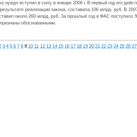
 нужд» вступил в силу в январе 2006 г. В первый год его дей
результате реализации закона, составила 106 млрд. руб. В 2007 
оставил около 260 млрд. руб. За прошлый год в ФАС поступило 
 признаны обоснованными.
2
3
4
5
6
7
8
9
10
11
12
13
14
15
16
17
18
19
20
21
22
23
24
25
26
27