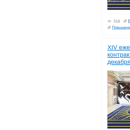
519
Повышени
XIV еж
контрак
декабр