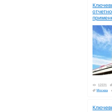
Ключевы
отчетно
примене
12221
Москва
Ключевы