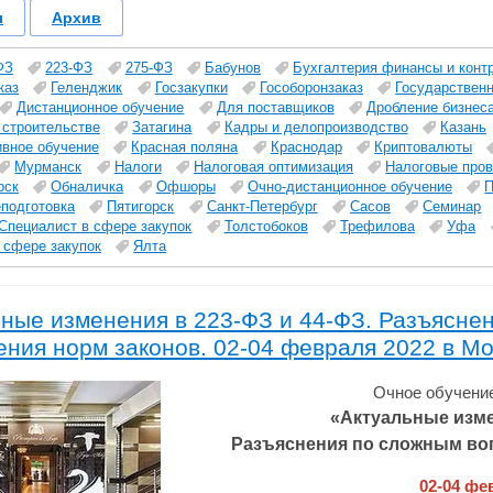
ы
Архив
ФЗ
223-ФЗ
275-ФЗ
Бабунов
Бухгалтерия финансы и конт
каз
Геленджик
Госзакупки
Гособоронзаказ
Государствен
Дистанционное обучение
Для поставщиков
Дробление бизнес
 строительстве
Затагина
Кадры и делопроизводство
Казань
ивное обучение
Красная поляна
Краснодар
Криптовалюты
Мурманск
Налоги
Налоговая оптимизация
Налоговые пров
рск
Обналичка
Офшоры
Очно-дистанционное обучение
П
подготовка
Пятигорск
Санкт-Петербург
Сасов
Семинар
Специалист в сфере закупок
Толстобоков
Трефилова
Уфа
 сфере закупок
Ялта
ные изменения в 223-ФЗ и 44-ФЗ. Разъясне
ния норм законов. 02-04 февраля 2022 в М
Очное обучение
«Актуальные изме
Разъяснения по сложным во
02-04 фе