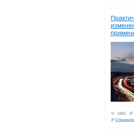
Практи
изменен
примене
1883
Специалис