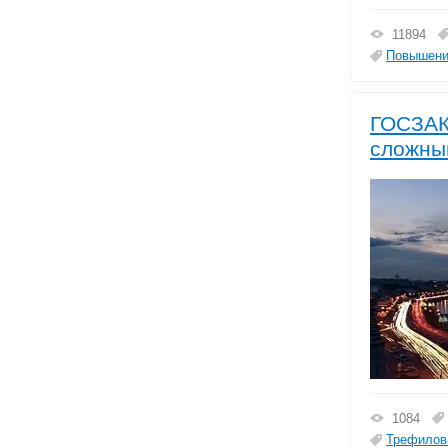
11894
Повышени
ГОСЗАКУ
сложным
1084
Трефилов