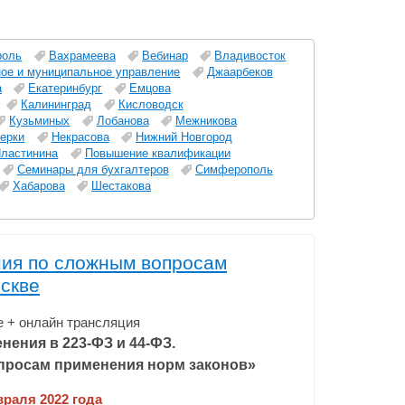
роль
Вахрамеева
Вебинар
Владивосток
ное и муниципальное управление
Джаарбеков
а
Екатеринбург
Емцова
Калининград
Кисловодск
Кузьминых
Лобанова
Межникова
ерки
Некрасова
Нижний Новгород
ластинина
Повышение квалификации
Семинары для бухгалтеров
Симферополь
Хабарова
Шестакова
ния по сложным вопросам
оскве
 + онлайн трансляция
нения в 223-ФЗ и 44-ФЗ.
просам применения норм законов»
враля 2022 года