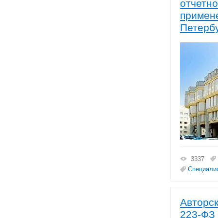
отчетно
примене
Петерб
3337
Специалис
Авторск
223-ФЗ 