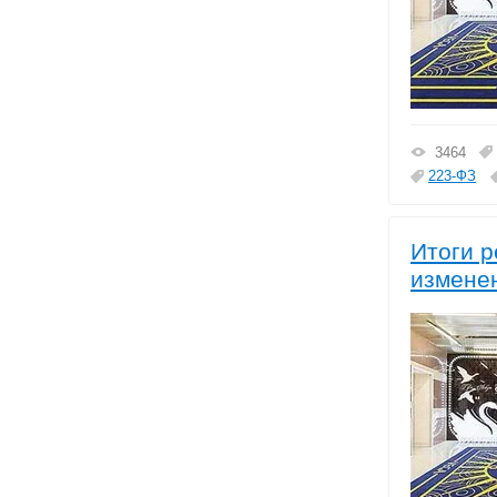
3464
223-ФЗ
Итоги р
изменен