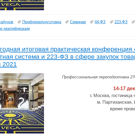
Бабунов
Профпереподготовка
Семинар
44-ФЗ
223-ФЗ
е квалификации
егодная итоговая практическая конференц
тная система и 223-ФЗ в сфере закупок товар
я 2021
Профессиональная переподготовка 270
14-17 де
г. Москва, гостиница
м. Партизанская,
время прове