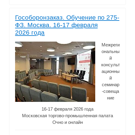
Гособоронзаказ. Обучение по 275-
ФЗ. Москва. 16-17 февраля
2026 года
Межреги
ональны
й
консульт
ационны
й
семинар
-совеща
ние
16-17 февраля 2026 года
Московская торгово-промышленная палата
Очно и онлайн