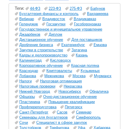
Теги:
44-ФЗ
223-ФЗ
275-ФЗ
Бабунов
Бухгалтерия финансы и контроль
Вахрамеева
Вебинар
Владивосток
Владикавказ
Геленджик
Госзакупки
Гособоронзаказ
Государственное и муниципальное управление
Джаарбеков
Диплом
Дистанционное обучение
Для поставщиков
Дробление бизнеса
Екатеринбург
Емцова
Закупки в строительстве
Затагина
Кадры и делопроизводство
Казань
Калининград
Кисловодск
Корпоративное обучение
Красная поляна
Краснодар
Криптовалюты
Кузьминых
Лобанова
Межникова
Москва
Мурманск
Налоги
Налоговая оптимизация
Налоговые проверки
Некрасова
Нижний Новгород
Новосибирск
Обналичка
Офшоры
Очно-дистанционное обучение
Пластинина
Повышение квалификации
Профпереподготовка
Пятигорск
Санкт-Петербург
Сасов
Семинар
Семинары для бухгалтеров
Симферополь
Сочи
Специалист в сфере закупок
Толстобоков
Трефилова
Уфа
Хабарова