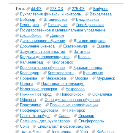
Теги:
44-ФЗ
223-ФЗ
275-ФЗ
Бабунов
Бухгалтерия финансы и контроль
Вахрамеева
Вебинар
Владивосток
Владикавказ
Геленджик
Госзакупки
Гособоронзаказ
Государственное и муниципальное управление
Джаарбеков
Диплом
Дистанционное обучение
Для поставщиков
Дробление бизнеса
Екатеринбург
Емцова
Закупки в строительстве
Затагина
Кадры и делопроизводство
Казань
Калининград
Кисловодск
Корпоративное обучение
Красная поляна
Краснодар
Криптовалюты
Кузьминых
Лобанова
Межникова
Москва
Мурманск
Налоги
Налоговая оптимизация
Налоговые проверки
Некрасова
Нижний Новгород
Новосибирск
Обналичка
Офшоры
Очно-дистанционное обучение
Пластинина
Повышение квалификации
Профпереподготовка
Пятигорск
Санкт-Петербург
Сасов
Семинар
Семинары для бухгалтеров
Симферополь
Сочи
Специалист в сфере закупок
Толстобоков
Трефилова
Уфа
Хабарова