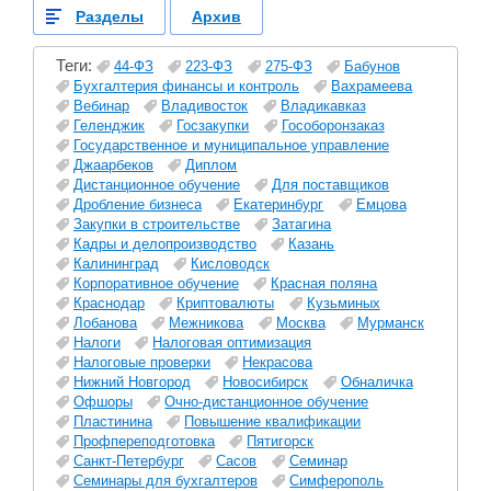
Разделы
Архив
Теги:
44-ФЗ
223-ФЗ
275-ФЗ
Бабунов
Бухгалтерия финансы и контроль
Вахрамеева
Вебинар
Владивосток
Владикавказ
Геленджик
Госзакупки
Гособоронзаказ
Государственное и муниципальное управление
Джаарбеков
Диплом
Дистанционное обучение
Для поставщиков
Дробление бизнеса
Екатеринбург
Емцова
Закупки в строительстве
Затагина
Кадры и делопроизводство
Казань
Калининград
Кисловодск
Корпоративное обучение
Красная поляна
Краснодар
Криптовалюты
Кузьминых
Лобанова
Межникова
Москва
Мурманск
Налоги
Налоговая оптимизация
Налоговые проверки
Некрасова
Нижний Новгород
Новосибирск
Обналичка
Офшоры
Очно-дистанционное обучение
Пластинина
Повышение квалификации
Профпереподготовка
Пятигорск
Санкт-Петербург
Сасов
Семинар
Семинары для бухгалтеров
Симферополь