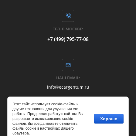
ТЕЛ. В МОСКВЕ:
+7 (499) 795-77-08
НАШ EMAIL:
info@ecargentum.ru
Этот сайт использует cookie-файлы и
другие технологии для улучшения его
работы. Продолжая работу с сайтом, Вы
Хорошо
разрешаете использование cookie-
Copyright © 2017 - 2026
файлов. Вы всегда можете отключить
Образовательный центр "АРГЕНТУМ"
файлы cookie в настройках Вашего
браузера.