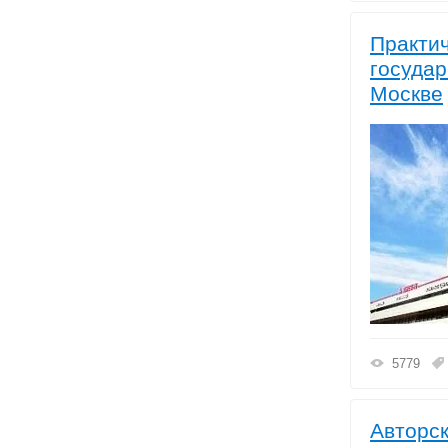
Практич
государ
Москве
5779
Авторск