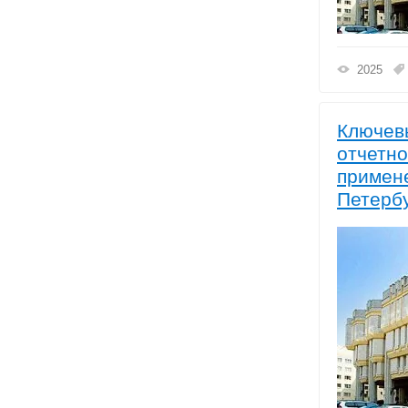
2025
Ключевы
отчетно
примене
Петерб