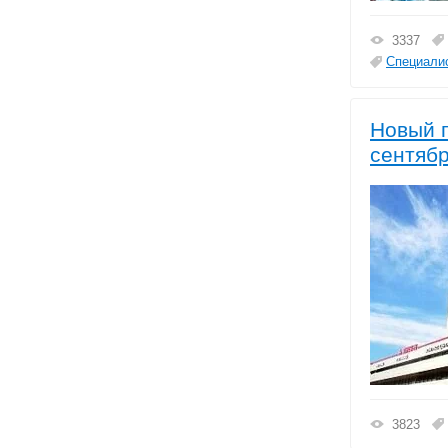
3337
Специалис
Новый п
сентябр
3823