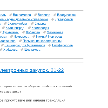
роль
Вахрамеева
Вебинар
Владивосток
ное и муниципальное управление
Джаарбеков
а
Екатеринбург
Емцова
Калининград
Кисловодск
Кузьминых
Лобанова
Межникова
ерки
Некрасова
Нижний Новгород
ластинина
Повышение квалификации
Семинары для бухгалтеров
Симферополь
Хабарова
Шестакова
лектронных закупок. 21-22
специалистов тендерных отделов компаний-
поставщиков
ое присутствие или онлайн трансляция