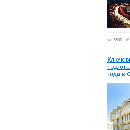
8893
Ключевы
подгото
года в 