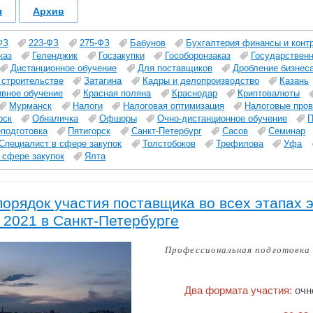
ы
Архив
ФЗ
223-ФЗ
275-ФЗ
Бабунов
Бухгалтерия финансы и конт
каз
Геленджик
Госзакупки
Гособоронзаказ
Государствен
Дистанционное обучение
Для поставщиков
Дробление бизнес
 строительстве
Затагина
Кадры и делопроизводство
Казань
ивное обучение
Красная поляна
Краснодар
Криптовалюты
Мурманск
Налоги
Налоговая оптимизация
Налоговые пров
рск
Обналичка
Офшоры
Очно-дистанционное обучение
П
подготовка
Пятигорск
Санкт-Петербург
Сасов
Семинар
Специалист в сфере закупок
Толстобоков
Трефилова
Уфа
 сфере закупок
Ялта
орядок участия поставщика во всех этапах э
 2021 в Санкт-Петербурге
Профессиональная подготовка 
Два формата участия:
очн