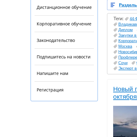
Раздел
Дистанционное обучение
Теги:
44-
Корпоративное обучение
Владикав
Диплом
Закупки в
Законодательство
Корпорат
Москва
Новосиби
Подпишитесь на новости
Профпере
Сочи
Эксперт в
Напишите нам
Новый п
Регистрация
октября