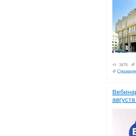
3478
Специалис
Вебинар
августа