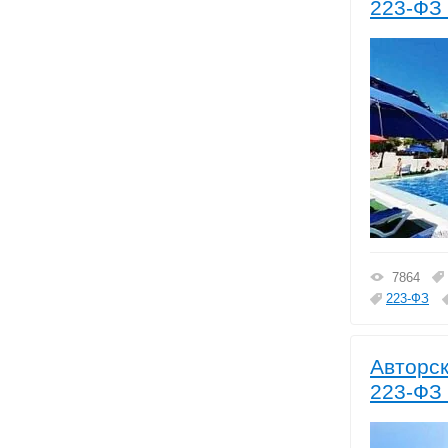
223-ФЗ 
7864
223-ФЗ
Авторск
223-ФЗ 