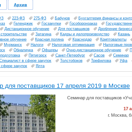
ы
Архив
ФЗ
223-ФЗ
275-ФЗ
Бабунов
Бухгалтерия финансы и конт
каз
Геленджик
Госзакупки
Гособоронзаказ
Государствен
Дистанционное обучение
Для поставщиков
Дробление бизнес
 строительстве
Затагина
Кадры и делопроизводство
Казань
ивное обучение
Красная поляна
Краснодар
Криптовалюты
Мурманск
Налоги
Налоговая оптимизация
Налоговые пров
рск
Обналичка
Офшоры
Очно-дистанционное обучение
П
подготовка
Пятигорск
Санкт-Петербург
Сасов
Семинар
Специалист в сфере закупок
Толстобоков
Трефилова
Уфа
 сфере закупок
Ялта
 для поставщиков 17 апреля 2019 в Москве
Семинар для поставщиков «Уч
17 
г. Москва, 