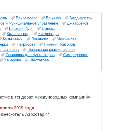
роль
Вахрамеева
Вебинар
Владивосток
ное и муниципальное управление
Джаарбеков
а
Екатеринбург
Емцова
Калининград
Кисловодск
Кузьминых
Лобанова
Межникова
ерки
Некрасова
Нижний Новгород
ластинина
Повышение квалификации
Семинары для бухгалтеров
Симферополь
Хабарова
Шестакова
астие в тендерах международных компаний»
апреля 2019 года
бизнес-отель Аэростар 4*