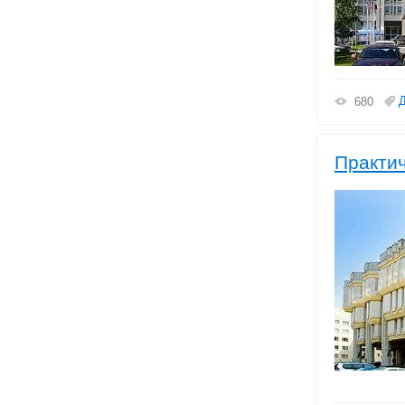
680
Практич