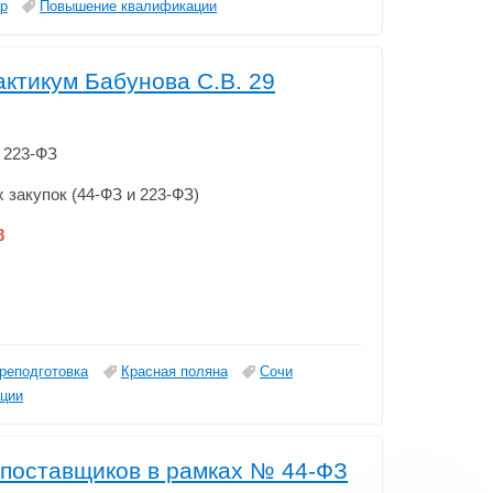
р
Повышение квалификации
ктикум Бабунова С.В. 29
о 223-ФЗ
 закупок (44-ФЗ и 223-ФЗ)
8
реподготовка
Красная поляна
Сочи
ции
поставщиков в рамках № 44-ФЗ