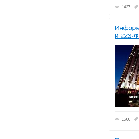
1437
Информ
и 223-Ф
1566