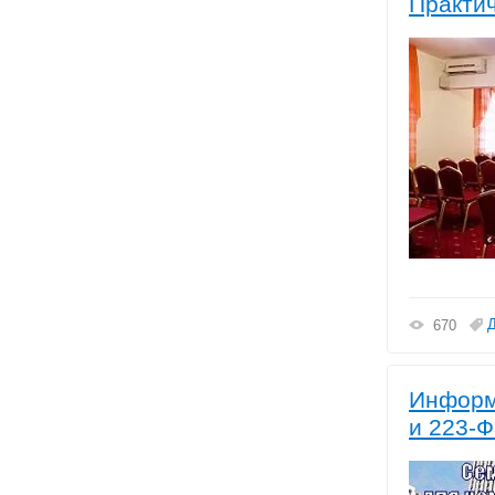
Практич
670
Информ
и 223-Ф