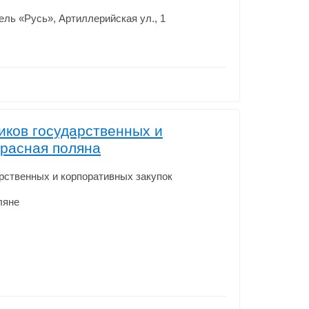
тель «Русь», Артиллерийская ул., 1
иков государственных и
Красная поляна
рственных и корпоративных закупок
ляне