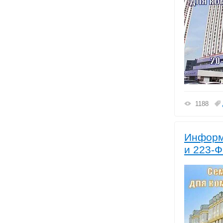
1188
Информ
и 223-Ф