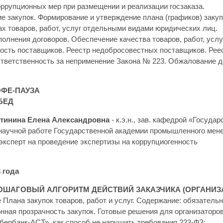
оррупционных мер при размещении и реализации госзаказа.
е закупок. Формирование и утверждение плана (графиков) заку
ах товаров, работ, услуг отдельными видами юридических лиц.
полнения договоров. Обеспечение качества товаров, работ, услуг
ность поставщиков. Реестр недобросовестных поставщиков. Рее
 Ответственность за неприменение Закона № 223. Обжалование 
КОФЕ-ПАУЗА
ОБЕД
стинина Елена Александровна
- к.э.н., зав. кафедрой «Госуда
 научной работе Государственной академии промышленного мене
эксперт на проведение экспертизы на коррупциогенность
3 года
0 ПОШАГОВЫЙ АЛГОРИТМ ДЕЙСТВИЙ ЗАКАЗЧИКА (ОРГАНИЗ
 Плана закупок товаров, работ и услуг. Содержание: обязатель
ная прозрачность закупок. Готовые решения для организаторов
бербанк-АСТ», как способ не нарушить требования 223-ФЗ;