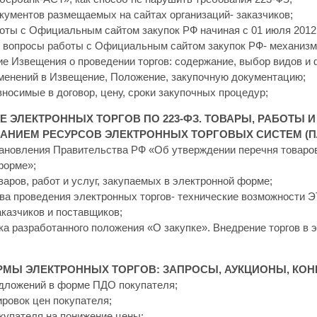
кументов размещаемых на сайтах организаций- заказчиков;
оты с Официальным сайтом закупок РФ начиная с 01 июля 2012г
 вопросы работы с Официальным сайтом закупок РФ- механизм
е Извещения о проведении торгов: содержание, выбор видов и 
зменений в Извещение, Положение, закупочную документацию;
вносимые в договор, цену, сроки закупочных процедур;
 ЭЛЕКТРОННЫХ ТОРГОВ ПО 223-ФЗ. ТОВАРЫ, РАБОТЫ И
АНИЕМ РЕСУРСОВ ЭЛЕКТРОННЫХ ТОРГОВЫХ СИСТЕМ (П
ановления Правительства РФ «Об утверждении перечня товаров,
форме»;
варов, работ и услуг, закупаемых в электронной форме;
ва проведения электронных торгов- технические возможности Э
казчиков и поставщиков;
вка разработанного положения «О закупке». Внедрение торгов в
РМЫ ЭЛЕКТРОННЫХ ТОРГОВ: ЗАПРОСЫ, АУКЦИОНЫ, КО
едложений в форме ПДО покупателя;
ировок цен покупателя;
купателя на понижение цены;