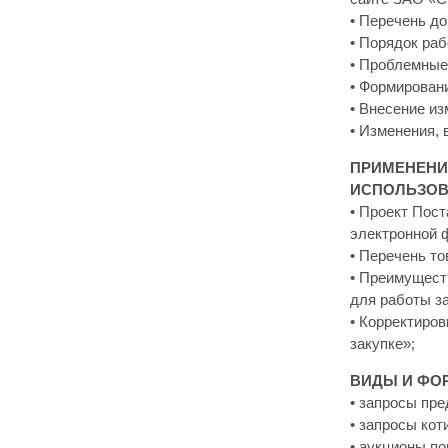
• Перечень до
• Порядок раб
• Проблемные
• Формировани
• Внесение и
• Изменения, 
ПРИМЕНЕНИЕ
ИСПОЛЬЗОВ
• Проект Пост
электронной 
• Перечень то
• Преимущест
для работы за
• Корректиро
закупке»;
ВИДЫ И ФО
• запросы пр
• запросы кот
• аукционы по