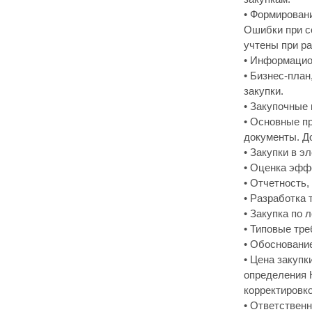
• Формирован
Ошибки при с
учтены при р
• Информацио
• Бизнес-план
закупки.
• Закупочные
• Основные п
документы. Д
• Закупки в э
• Оценка эфф
• Отчетность
• Разработка 
• Закупка по 
• Типовые тре
• Обосновани
• Цена закуп
определения 
корректировк
• Ответственн