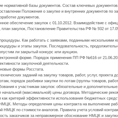
ие нормативной базы документов. Состав ключевых документов.
оставлении Положения о закупке и внутренних документов по з
азработке документов.
нное обеспечение закупок с 01.10.2012. Взаимодействие с офи
, план закупок, Постановление Правительства РФ № 932 от 17.0
 процедуры. Как работать с заявками, поданными несколькими 
роцедуры и этапы закупок. Последовательность, продолжитель
опустим ли закрытый конкурс или аукцион.
лектронной форме. Порядок применения ПП РФ №616 от 21.06.20
ективности закупочной деятельности.
, новые формы Росстата.
технических заданий на закупку товаров, работ, услуг, проекта д
лотам, порядок разбивки закупки по лотам (группы товаров, работ,
бования к участникам закупок: обязательные и дополнительные
е начальной (максимальной) цены договора. Методические реко
ки как критерий эффективности использования бюджетных сред
НМЦК. Методы определения цены контракта на выполнение работ
ой НМЦК по стоимости аналогов. Правила учета условий контра
ость заказчиков за неправомерное обоснование НМЦК и закупки