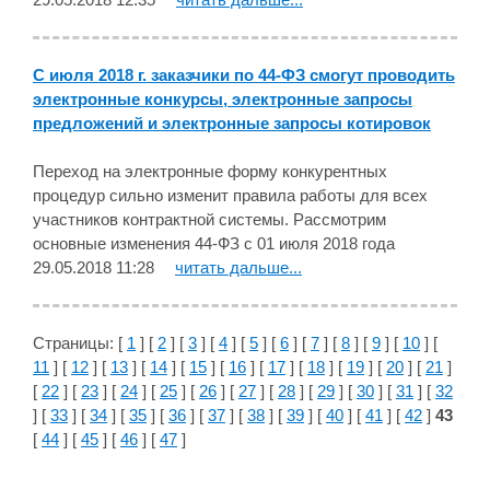
С июля 2018 г. заказчики по 44-ФЗ смогут проводить
электронные конкурсы, электронные запросы
предложений и электронные запросы котировок
Переход на электронные форму конкурентных
процедур сильно изменит правила работы для всех
участников контрактной системы. Рассмотрим
основные изменения 44-ФЗ с 01 июля 2018 года
29.05.2018 11:28
читать дальше...
Страницы: [
1
] [
2
] [
3
] [
4
] [
5
] [
6
] [
7
] [
8
] [
9
] [
10
] [
11
] [
12
] [
13
] [
14
] [
15
] [
16
] [
17
] [
18
] [
19
] [
20
] [
21
]
[
22
] [
23
] [
24
] [
25
] [
26
] [
27
] [
28
] [
29
] [
30
] [
31
] [
32
] [
33
] [
34
] [
35
] [
36
] [
37
] [
38
] [
39
] [
40
] [
41
] [
42
]
43
[
44
] [
45
] [
46
] [
47
]