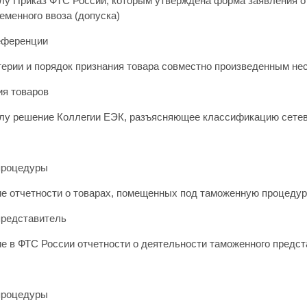
илу Приказ ФТС России, которым утверждена форма заявления о
еменного ввоза (допуска)
еференции
терии и порядок признания товара совместно произведенным не
я товаров
илу решение Коллегии ЕЭК, разъясняющее классификацию сете
процедуры
е отчетности о товарах, помещенных под таможенную процедур
редставитель
е в ФТС России отчетности о деятельности таможенного предс
процедуры