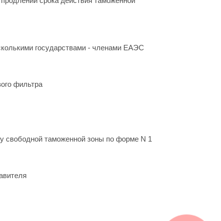
 продлении срока действия таможенной
сколькими государствами - членами ЕАЭС
вого фильтра
у свободной таможенной зоны по форме N 1
тавителя