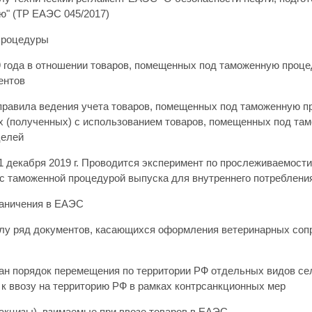
ю" (ТР ЕАЭС 045/2017)
процедуры
9 года в отношении товаров, помещенных под таможенную проце
ентов
равила ведения учета товаров, помещенных под таможенную про
х (полученных) с использованием товаров, помещенных под та
целей
1 декабря 2019 г. Проводится эксперимент по прослеживаемост
 с таможенной процедурой выпуска для внутреннего потреблени
раничения в ЕАЭС
илу ряд документов, касающихся оформления ветеринарных со
ан порядок перемещения по территории РФ отдельных видов се
 к ввозу на территорию РФ в рамках контрсанкционных мер
(акцизы), взимаемые при ввозе товаров в ЕАЭС