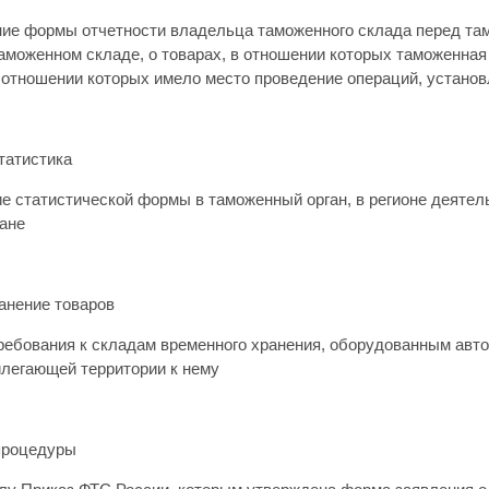
ие формы отчетности владельца таможенного склада перед там
таможенном складе, о товарах, в отношении которых таможенна
в отношении которых имело место проведение операций, установл
татистика
 статистической формы в таможенный орган, в регионе деятельн
гане
анение товаров
ребования к складам временного хранения, оборудованным авт
илегающей территории к нему
процедуры