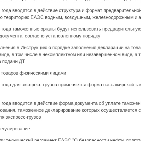
 года вводятся в действие структура и формат предварительно
ю территорию ЕАЭС водным, воздушным, железнодорожным и 
9 года таможенные органы будут использовать предварительну
 документа, согласно установленному порядку
лнения в Инструкцию о порядке заполнения декларации на тов
иде, в том числе в некомплектном или незавершенном виде, а 
о подачи ДТ
товаров физическими лицами
 года для экспресс-грузов применяется форма пассажирской та
9 года вводится в действие форма документа об уплате таможен
зования, таможенное декларирование которых осуществляется 
ля экспресс-грузов
регулирование
лу технический регламент ЕАЭС "О безопасности нефти, подгото