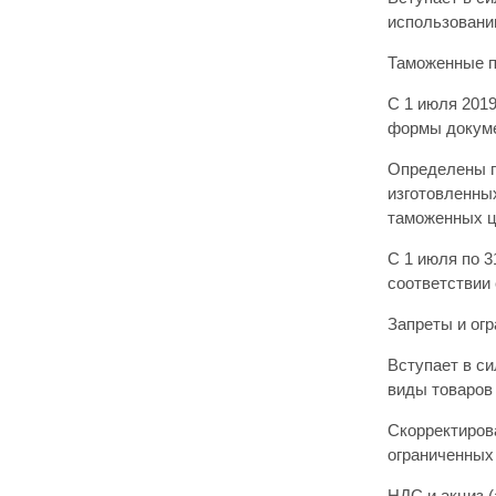
использовани
Таможенные 
С 1 июля 201
формы докум
Определены п
изготовленны
таможенных 
С 1 июля по 3
соответствии
Запреты и ог
Вступает в с
виды товаров
Скорректиров
ограниченных
НДС и акциз 