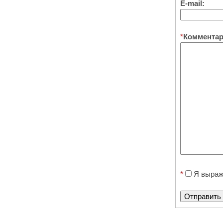
E-mail:
*
Комментар
*
Я выра