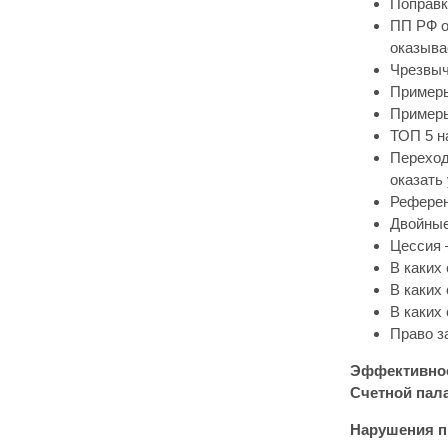
Поправк
ПП РФ о
оказыва
Чрезвыч
Примеры
Примеры
ТОП 5 н
Переход
оказать 
Референ
Двойные
Цессия 
В каких
В каких
В каких
Право з
Эффективност
Счетной пал
Нарушения пр