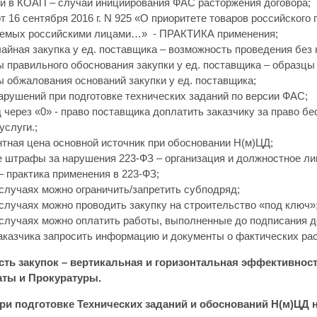
и в КОАП – случаи инициирования ФАС расторжения договора;
т 16 сентября 2016 г. N 925 «О приоритете товаров российского
емых российскими лицами…» - ПРАКТИКА применения;
айная закупка у ед. поставщика – возможность проведения без 
 правильного обоснования закупки у ед. поставщика – образцы
 обжалования оснований закупки у ед. поставщика;
арушений при подготовке технических заданий по версии ФАС;
 через «0» - право поставщика доплатить заказчику за право б
услуги.;
тная цена основной источник при обосновании Н(м)ЦД;
 штрафы за нарушения 223-ФЗ – организация и должностное ли
– практика применения в 223-ФЗ;
 случаях можно ограничить/запретить субподряд;
 случаях можно проводить закупку на строительство «под ключ»
 случаях можно оплатить работы, выполненные до подписания д
аказчика запросить информацию и документы о фактических ра
ь закупок – вертикальная и горизонтальная эффективность
аты и Прокуратуры.
и подготовке Технических заданий и обоснований Н(м)ЦД н