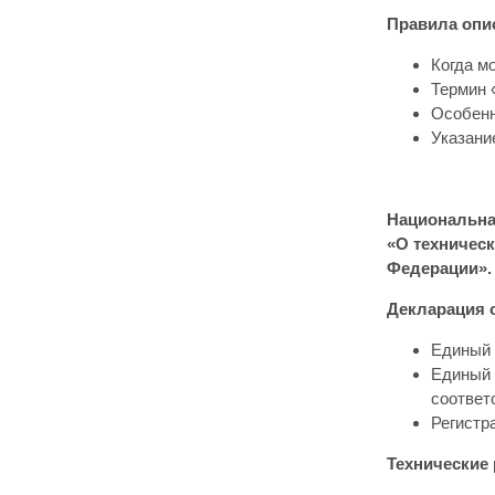
Правила опис
Когда м
Термин 
Особенн
Указани
Национальная
«О техническ
Федерации».
Декларация о
Единый 
Единый 
соответ
Регистр
Технические