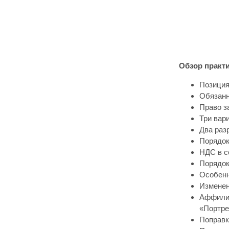
Обзор практи
Позиция
Обязанн
Право з
Три вар
Два раз
Порядок
НДС в с
Порядок
Особенн
Изменен
Аффилир
«Портре
Поправк