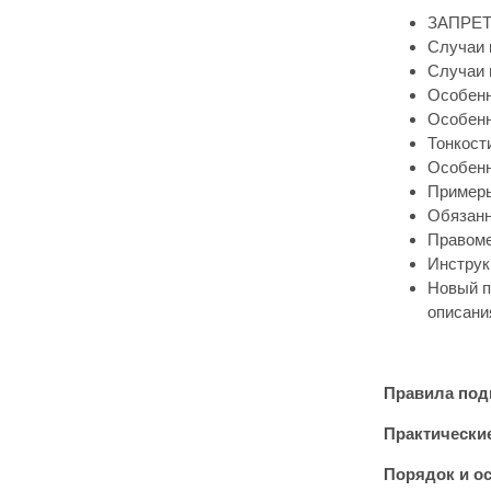
ЗАПРЕТ 
Случаи 
Случаи 
Особенн
Особенн
Тонкост
Особенн
Примеры
Обязанн
Правоме
Инструк
Новый п
описани
Правила подг
Практически
Порядок и о