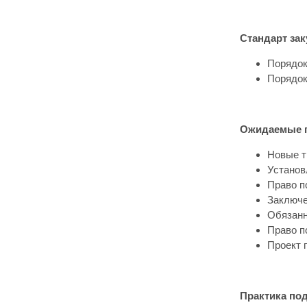
Стандарт за
Порядок
Порядок
Ожидаемые по
Новые т
Установ
Право п
Заключе
Обязанн
Право п
Проект 
Практика под