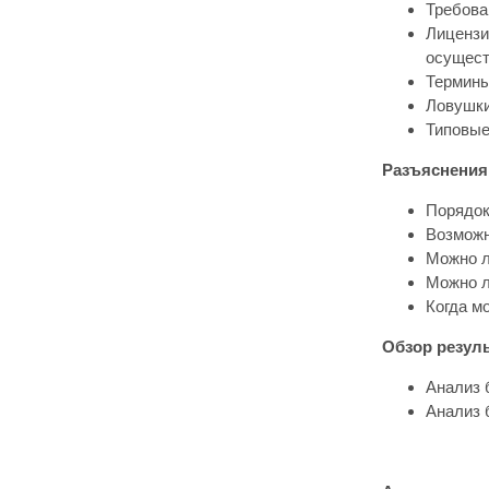
Требова
Лицензи
осущест
Термины
Ловушки
Типовые
Разъяснения
Порядок
Возможн
Можно л
Можно л
Когда м
Обзор резуль
Анализ 
Анализ 