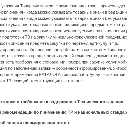
указания Товарных знаков, Наименования страны происхожден
исключения - когда можно указывать товарные знаки в редакции
исключения - когда можно указывать товарные знаки без указан
ости указания товарных знаков, являющихся предметом контра
ости указания товарных знаков используемых при выполнении ра
и подготовки ТЗ на закупку уникальной/эксклюзивной продукции
ости описания предмета закупки по чертежу, артикулу и т.д.;
 правильного обоснования потребности в конкретном Товарном 
ость заказчика предоставить полный комплект документов для 
рность требования о сохранении номера при закупке услуг моби
ция по заполнению заявки – особенности формирования, хитрост
орядок применения КАТАЛОГА товаров/работ/услуг – закрытый н
я в ТЗ позиций отсутствующих в каталоге.
отовки и требования к содержанию Технического задания:
е рекомендации по применению ТР и национальных стандар
собенности формирования лотов.