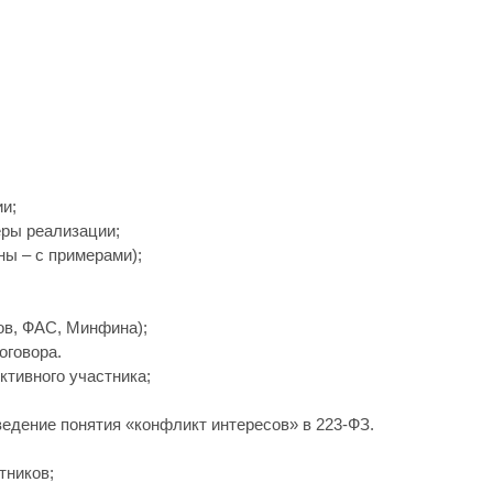
и;
еры реализации;
ны – с примерами);
ов, ФАС, Минфина);
оговора.
ктивного участника;
ведение понятия «конфликт интересов» в 223-ФЗ.
тников;