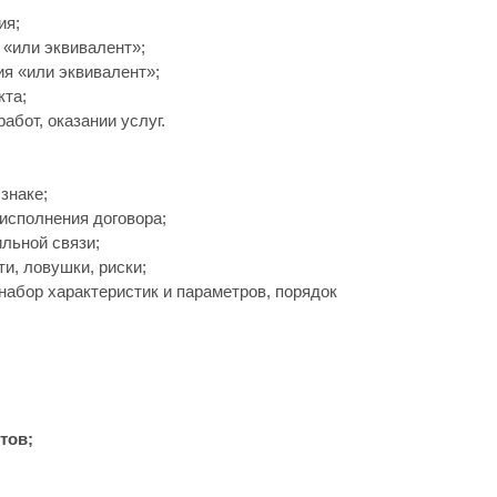
ия;
 «или эквивалент»;
ия «или эквивалент»;
кта;
бот, оказании услуг.
;
знаке;
исполнения договора;
льной связи;
и, ловушки, риски;
абор характеристик и параметров, порядок
тов;