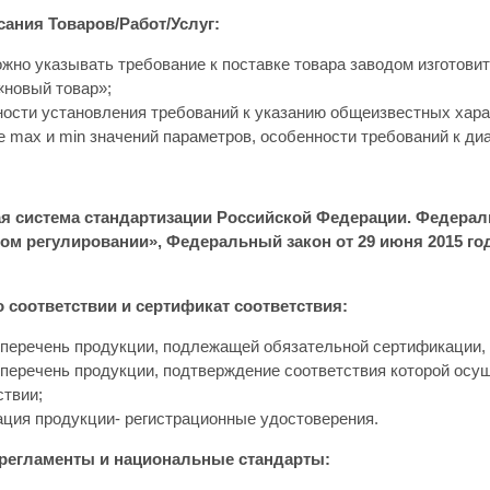
ания Товаров/Работ/Услуг:
ожно указывать требование к поставке товара заводом изготови
«новый товар»;
ости установления требований к указанию общеизвестных хара
е max и min значений параметров, особенности требований к диа
 система стандартизации Российской Федерации. Федеральн
ом регулировании», Федеральный закон от 29 июня 2015 го
 соответствии и сертификат соответствия:
перечень продукции, подлежащей обязательной сертификации,
перечень продукции, подтверждение соответствия которой осу
ствии;
ация продукции- регистрационные удостоверения.
 регламенты и национальные стандарты: