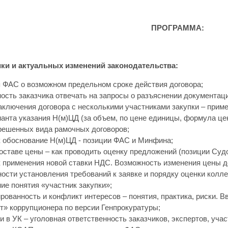
ПРОГРАММА:
ки и актуальных изменений законодательства:
 ФАС о возможном предельном сроке действия договора;
ость заказчика отвечать на запросы о разъяснении документаци
аключения договора с несколькими участниками закупки – прим
ианта указания Н(м)ЦД (за объем, по цене единицы, формула це
решенных вида рамочных договоров;
 обоснование Н(м)ЦД - позиции ФАС и Минфина;
оставе цены – как проводить оценку предложений (позиции Суд
 применения новой ставки НДС. Возможность изменения цены д
ости установления требований к заявке и порядку оценки колле
ие понятия «участник закупки»;
ованность и конфликт интересов – понятия, практика, риски. В
т» коррупционера по версии Генпрокуратуры;
и в УК – уголовная ответственность заказчиков, экспертов, учас